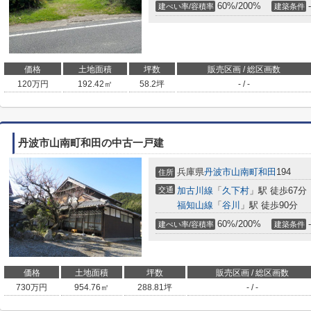
60%/200%
-
建ぺい率/容積率
建築条件
価格
土地面積
坪数
販売区画 / 総区画数
120
万円
192.42㎡
58.2坪
- / -
丹波市山南町和田の中古一戸建
兵庫県
丹波市
山南町和田
194
住所
交通
加古川線
「
久下村
」駅 徒歩67分
福知山線
「
谷川
」駅 徒歩90分
60%/200%
-
建ぺい率/容積率
建築条件
価格
土地面積
坪数
販売区画 / 総区画数
730
万円
954.76㎡
288.81坪
- / -