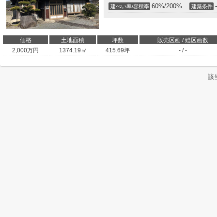
60%/200%
-
建ぺい率/容積率
建築条件
価格
土地面積
坪数
販売区画 / 総区画数
2,000
万円
1374.19㎡
415.69坪
- / -
該