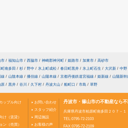
山市
/
福知山市
/
西脇市
/
神崎郡神河町
/
姫路市
/
加東市
/
高砂市
原町南多田
/
杉
/
野中
/
氷上町成松
/
春日町黒井
/
氷上町石生
/
大沢新
/
中野
川線
/
山陰本線
/
播但線
/
山陽本線
/
京都丹後鉄道宮福線
/
姫新線
/
山陽新幹
柏原
/
黒井
/
谷川
/
久下村
/
丹波大山
/
船町口
/
市島
/
草野
丹波市・篠山市の不動産なら不
カップル向け
お問い合わせ
スタッフ紹介
兵庫県丹波市柏原町南多田２０７－１
向け（賃貸）
周辺施設
TEL:0795-72-2103
ョン（売買）
お客様の声
FAX:0795-72-2109