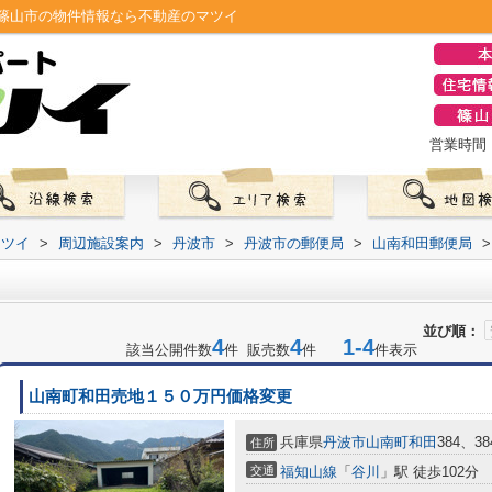
篠山市の物件情報なら不動産のマツイ
営業時間：0
マツイ
>
周辺施設案内
>
丹波市
>
丹波市の郵便局
>
山南和田郵便局
>
並び順：
4
4
1-4
該当公開件数
件 販売数
件
件表示
山南町和田売地１５０万円価格変更
兵庫県
丹波市
山南町和田
384、38
住所
交通
福知山線
「
谷川
」駅 徒歩102分