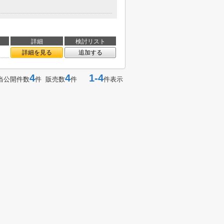
詳細
検討リスト
詳細を見る
追加する
4
4
1-4
当公開件数
件 販売数
件
件表示