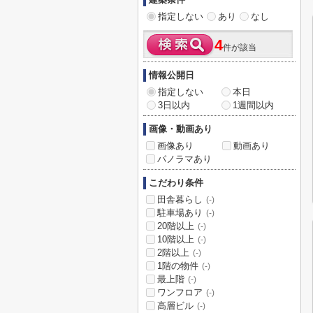
指定しない
あり
なし
4
件が該当
情報公開日
指定しない
本日
3日以内
1週間以内
画像・動画あり
画像あり
動画あり
パノラマあり
こだわり条件
田舎暮らし
(-)
駐車場あり
(-)
20階以上
(-)
10階以上
(-)
2階以上
(-)
1階の物件
(-)
最上階
(-)
ワンフロア
(-)
高層ビル
(-)