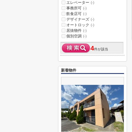
エレベーター
(-)
事務所可
(-)
飲食店可
(-)
デザイナーズ
(-)
オートロック
(-)
居抜物件
(-)
個別空調
(-)
4
件が該当
新着物件