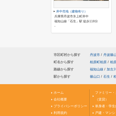
井中売地（建物有り）
兵庫県丹波市氷上町井中
福知山線「石生」駅 徒歩118分
-
市区町村から探す
丹波市
/
丹波篠
町名から探す
柏原町柏原
/
柏
路線から探す
福知山線
/
加古
駅から探す
篠山口
/
石生
/
ホーム
ファミリー・
会社概要
（賃貸）
プライバシーポリシー
単身者・学生
利用規約
戸建・マンシ