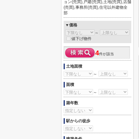
ョン(売買),戸建(売買),土地(売買),店舗
(売買),事務所(売買),住宅以外建物全
部
▼価格
～
値下げ物件
4
件が該当
土地面積
～
面積
～
築年数
駅からの徒歩
建築条件