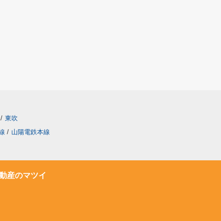
/
東吹
線
/
山陽電鉄本線
動産のマツイ