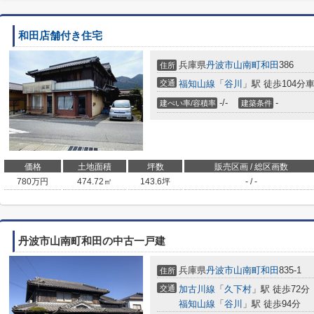
和田店舗付き住宅
兵庫県
丹波市
山南町和田
386
住所
交通
福知山線
「
谷川
」駅 徒歩104分車1
-/-
-
建ぺい率/容積率
建築条件
価格
土地面積
坪数
販売区画 / 総区画数
780
万円
474.72㎡
143.6坪
- / -
丹波市山南町和田の中古一戸建
兵庫県
丹波市
山南町和田
835-1
住所
交通
加古川線
「
久下村
」駅 徒歩72分
福知山線
「
谷川
」駅 徒歩94分