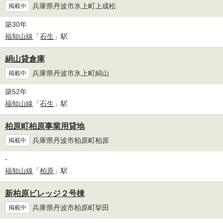
兵庫県丹波市氷上町上成松
掲載中
築30年
福知山線
「
石生
」駅
絹山貸倉庫
兵庫県丹波市氷上町絹山
掲載中
築52年
福知山線
「
石生
」駅
柏原町柏原事業用貸地
兵庫県丹波市柏原町柏原
掲載中
-
福知山線
「
柏原
」駅
新柏原ビレッジ２号棟
兵庫県丹波市柏原町挙田
掲載中