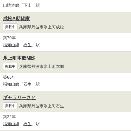
山陰本線
「
下山
」駅
成松A邸貸家
兵庫県丹波市氷上町成松
掲載中
築70年
福知山線
「
石生
」駅
氷上町本郷М邸
兵庫県丹波市氷上町本郷
掲載中
築66年
福知山線
「
石生
」駅
ギャラリーさと
兵庫県丹波市氷上町石生
掲載中
築22年
福知山線
「
石生
」駅