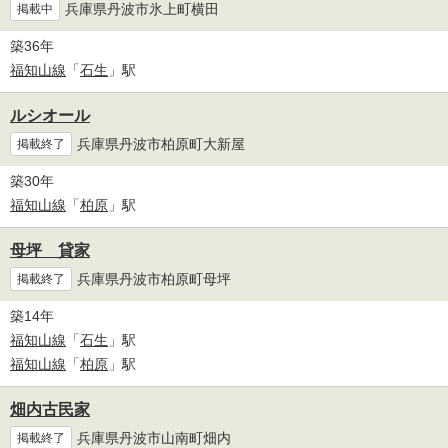
兵庫県丹波市氷上町横田
掲載中
築36年
福知山線
「
石生
」駅
ルシオール
兵庫県丹波市柏原町大新屋
掲載終了
築30年
福知山線
「
柏原
」駅
母坪 貸家
兵庫県丹波市柏原町母坪
掲載終了
築14年
福知山線
「
石生
」駅
福知山線
「
柏原
」駅
畑内古民家
兵庫県丹波市山南町畑内
掲載終了