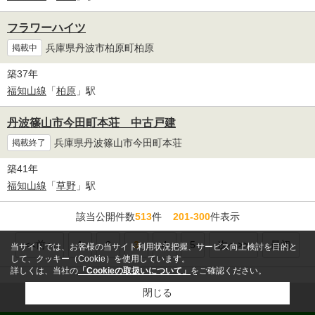
フラワーハイツ
兵庫県丹波市柏原町柏原
掲載中
築37年
福知山線
「
柏原
」駅
丹波篠山市今田町本荘 中古戸建
兵庫県丹波篠山市今田町本荘
掲載終了
築41年
福知山線
「
草野
」駅
該当公開件数
513
件
201-300
件表示
<<前へ
1
2
3
4
5
次へ>>
最初
当サイトでは、お客様の当サイト利用状況把握、サービス向上検討を目的と
して、クッキー（Cookie）を使用しています。
詳しくは、当社の
「Cookieの取扱いについて」
をご確認ください。
閉じる
ページトップへ