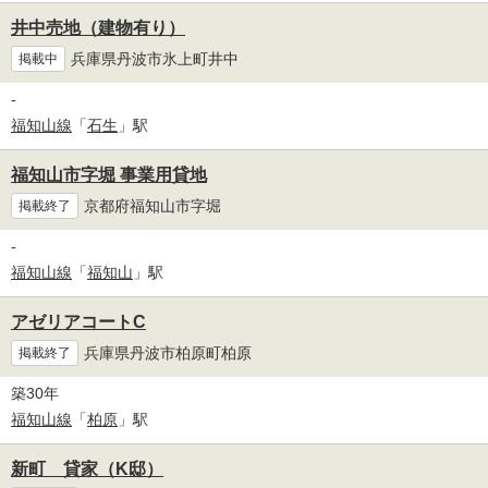
井中売地（建物有り）
兵庫県丹波市氷上町井中
掲載中
-
福知山線
「
石生
」駅
福知山市字堀 事業用貸地
京都府福知山市字堀
掲載終了
-
福知山線
「
福知山
」駅
アゼリアコートC
兵庫県丹波市柏原町柏原
掲載終了
築30年
福知山線
「
柏原
」駅
新町 貸家（K邸）