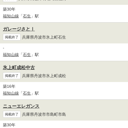
築30年
福知山線
「
石生
」駅
ガレージさとⅠ
兵庫県丹波市氷上町石生
掲載終了
-
福知山線
「
石生
」駅
氷上町成松中古
兵庫県丹波市氷上町成松
掲載終了
築16年
福知山線
「
石生
」駅
ニューエレガンス
兵庫県丹波市市島町市島
掲載終了
築30年