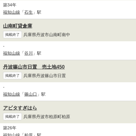
築34年
福知山線
「
石生
」駅
山南町貸倉庫
兵庫県丹波市山南町南中
掲載終了
-
福知山線
「
谷川
」駅
丹波篠山市日置 売土地450
兵庫県丹波篠山市日置
掲載終了
-
福知山線
「
篠山口
」駅
アビタすぎはら
兵庫県丹波市柏原町柏原
掲載終了
築26年
福知山線
「
柏原
」駅