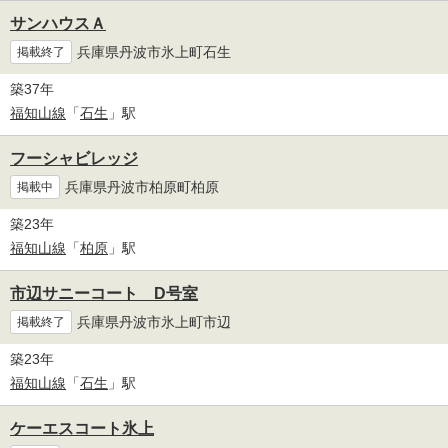
サンハウスＡ
兵庫県丹波市氷上町石生
掲載終了
築37年
福知山線
「
石生
」駅
フーシャビレッジ
兵庫県丹波市柏原町柏原
掲載中
築23年
福知山線
「
柏原
」駅
市辺サニーコート D号室
兵庫県丹波市氷上町市辺
掲載終了
築23年
福知山線
「
石生
」駅
ケーエスコート氷上