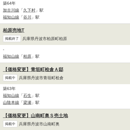
築64年
加古川線
「
久下村
」駅
福知山線
「
谷川
」駅
柏原売地T
兵庫県丹波市柏原町柏原
掲載終了
-
福知山線
「
柏原
」駅
【価格変更】青垣町桧倉Ａ邸
兵庫県丹波市青垣町桧倉
掲載中
築63年
福知山線
「
石生
」駅
山陰本線
「
梁瀬
」駅
【価格変更】山南町奥Ｓ売土地
兵庫県丹波市山南町奥
掲載中