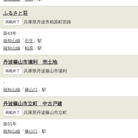
ふるさと荘
兵庫県丹波市柏原町田路
掲載終了
築43年
福知山線
「
石生
」駅
福知山線
「
柏原
」駅
丹波篠山市瀬利 売土地
兵庫県丹波篠山市瀬利
掲載終了
-
福知山線
「
篠山口
」駅
丹波篠山市立町 中古戸建
兵庫県丹波篠山市立町
掲載終了
築31年
福知山線
「
篠山口
」駅