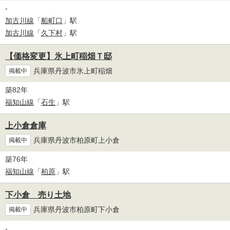
-
加古川線
「
船町口
」駅
加古川線
「
久下村
」駅
【価格変更】氷上町稲畑Ｔ邸
兵庫県丹波市氷上町稲畑
掲載中
築82年
福知山線
「
石生
」駅
上小倉倉庫
兵庫県丹波市柏原町上小倉
掲載中
築76年
福知山線
「
柏原
」駅
下小倉 売り土地
兵庫県丹波市柏原町下小倉
掲載中
-