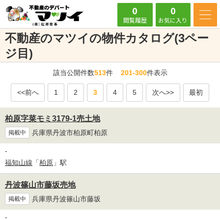
0
0
閲覧履歴
お気に入り
不動産のマツイの物件カタログ(3ペー
ジ目)
該当公開件数
513
件
201-300
件表示
<<前へ
1
2
3
4
5
次へ>>
最初
柏原字菜モミ3179-1売土地
兵庫県丹波市柏原町柏原
掲載中
-
福知山線
「
柏原
」駅
丹波篠山市藤坂売地
兵庫県丹波篠山市藤坂
掲載中
-