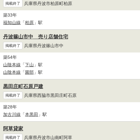
兵庫県丹波市柏原町柏原
掲載終了
築33年
福知山線
「
柏原
」駅
丹波篠山市中 売り店舗住宅
兵庫県丹波篠山市中
掲載終了
築54年
山陰本線
「
下山
」駅
山陰本線
「
園部
」駅
黒田庄町石原戸建
兵庫県西脇市黒田庄町石原
掲載終了
築28年
加古川線
「
本黒田
」駅
阿草貸家
兵庫県丹波市山南町阿草
掲載終了