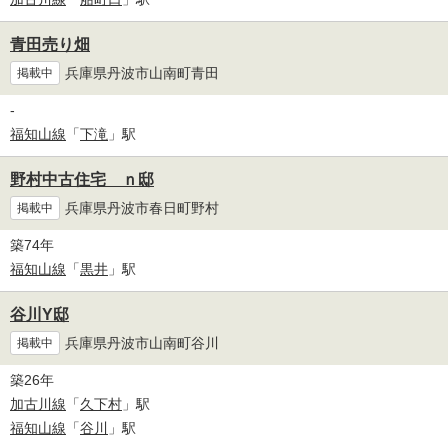
青田売り畑
兵庫県丹波市山南町青田
掲載中
-
福知山線
「
下滝
」駅
野村中古住宅 ｎ邸
兵庫県丹波市春日町野村
掲載中
築74年
福知山線
「
黒井
」駅
谷川Y邸
兵庫県丹波市山南町谷川
掲載中
築26年
加古川線
「
久下村
」駅
福知山線
「
谷川
」駅