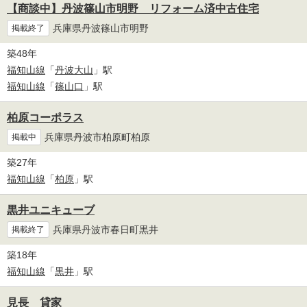
【商談中】丹波篠山市明野 リフォーム済中古住宅
兵庫県丹波篠山市明野
掲載終了
築48年
福知山線
「
丹波大山
」駅
福知山線
「
篠山口
」駅
柏原コーポラス
兵庫県丹波市柏原町柏原
掲載中
築27年
福知山線
「
柏原
」駅
黒井ユニキューブ
兵庫県丹波市春日町黒井
掲載終了
築18年
福知山線
「
黒井
」駅
見長 貸家