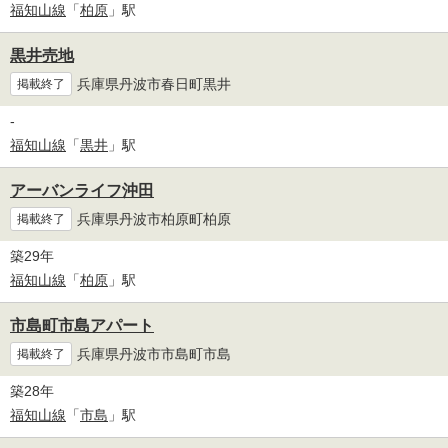
福知山線
「
柏原
」駅
黒井売地
兵庫県丹波市春日町黒井
掲載終了
-
福知山線
「
黒井
」駅
アーバンライフ沖田
兵庫県丹波市柏原町柏原
掲載終了
築29年
福知山線
「
柏原
」駅
市島町市島アパート
兵庫県丹波市市島町市島
掲載終了
築28年
福知山線
「
市島
」駅