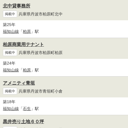
北中貸事務所
兵庫県丹波市柏原町北中
掲載中
築25年
福知山線
「
柏原
」駅
柏原商業用テナント
兵庫県丹波市柏原町柏原
掲載中
築24年
福知山線
「
柏原
」駅
アメニティ青垣
兵庫県丹波市青垣町小倉
掲載中
築18年
福知山線
「
石生
」駅
黒井売り土地６０坪