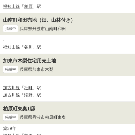
福知山線
「
柏原
」駅
山南町和田売地（畑、山林付き）
兵庫県丹波市山南町和田
掲載中
-
福知山線
「
谷川
」駅
加東市木梨住宅用売土地
兵庫県加東市木梨
掲載中
-
加古川線
「
社町
」駅
加古川線
「
滝野
」駅
柏原町東奥T邸
兵庫県丹波市柏原町東奥
掲載中
築39年