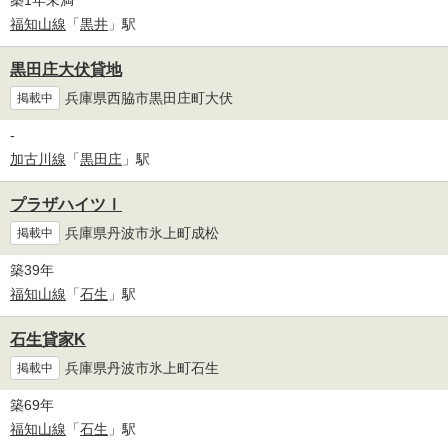
築1年未満
福知山線
「
黒井
」駅
黒田庄大伏貸地
兵庫県西脇市黒田庄町大伏
掲載中
-
加古川線
「
黒田庄
」駅
プラザハイツⅠ
兵庫県丹波市氷上町成松
掲載中
築39年
福知山線
「
石生
」駅
石生貸家K
兵庫県丹波市氷上町石生
掲載中
築69年
福知山線
「
石生
」駅