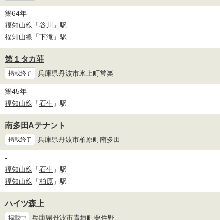
築64年
福知山線
「
谷川
」駅
福知山線
「
下滝
」駅
第１タカ荘
兵庫県丹波市氷上町常楽
掲載終了
築45年
福知山線
「
石生
」駅
南多田Aテナント
兵庫県丹波市柏原町南多田
掲載終了
-
福知山線
「
石生
」駅
福知山線
「
柏原
」駅
ハイツ森上
兵庫県丹波市青垣町栗住野
掲載中