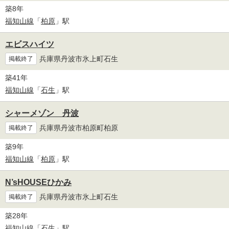
築8年
福知山線
「
柏原
」駅
エビスハイツ
兵庫県丹波市氷上町石生
掲載終了
築41年
福知山線
「
石生
」駅
シャーメゾン 丹波
兵庫県丹波市柏原町柏原
掲載終了
築9年
福知山線
「
柏原
」駅
N’sHOUSEひかみ
兵庫県丹波市氷上町石生
掲載終了
築28年
福知山線
「
石生
」駅