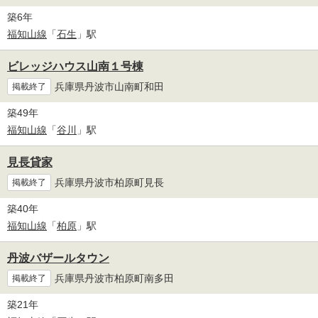
築6年
福知山線
「
石生
」駅
ビレッジハウス山南１号棟
兵庫県丹波市山南町和田
掲載終了
築49年
福知山線
「
谷川
」駅
見長貸家
兵庫県丹波市柏原町見長
掲載終了
築40年
福知山線
「
柏原
」駅
丹波バザールタウン
兵庫県丹波市柏原町南多田
掲載終了
築21年