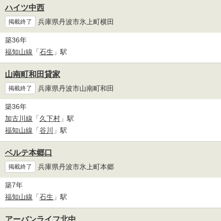
ハイツ中西
兵庫県丹波市氷上町横田
掲載終了
築36年
福知山線
「
石生
」駅
山南町和田貸家
兵庫県丹波市山南町和田
掲載終了
築36年
加古川線
「
久下村
」駅
福知山線
「
谷川
」駅
ベルテ本郷口
兵庫県丹波市氷上町本郷
掲載終了
築7年
福知山線
「
石生
」駅
アーバンライフ北中