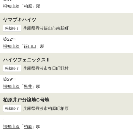
福知山線
「
柏原
」駅
ヤマブキハイツ
兵庫県丹波篠山市南新町
掲載終了
築22年
福知山線
「
篠山口
」駅
ハイツフェニックスⅡ
兵庫県丹波市春日町野村
掲載終了
築29年
福知山線
「
黒井
」駅
柏原井戸分譲地C号地
兵庫県丹波市柏原町柏原
掲載終了
-
福知山線
「
柏原
」駅