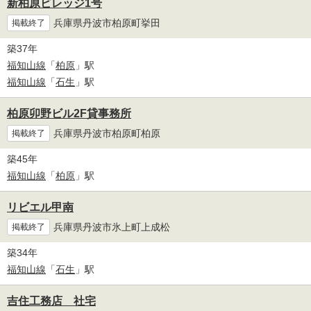
新柏原ビレッジ1号
兵庫県丹波市柏原町挙田
掲載終了
築37年
福知山線
「
柏原
」駅
福知山線
「
石生
」駅
柏原卯野ビル2F貸事務所
兵庫県丹波市柏原町柏原
掲載終了
築45年
福知山線
「
柏原
」駅
リビエル甲南
兵庫県丹波市氷上町上成松
掲載終了
築34年
福知山線
「
石生
」駅
吉住工務店 社宅