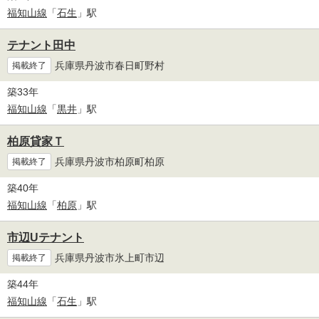
福知山線
「
石生
」駅
テナント田中
兵庫県丹波市春日町野村
掲載終了
築33年
福知山線
「
黒井
」駅
柏原貸家Ｔ
兵庫県丹波市柏原町柏原
掲載終了
築40年
福知山線
「
柏原
」駅
市辺Uテナント
兵庫県丹波市氷上町市辺
掲載終了
築44年
福知山線
「
石生
」駅