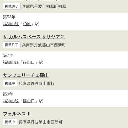
兵庫県丹波市柏原町柏原
掲載終了
築53年
福知山線
「
柏原
」駅
ザ カルムスペース ササヤマ２
兵庫県丹波篠山市西新町
掲載終了
築7年
福知山線
「
篠山口
」駅
サンフェリーチェ篠山
兵庫県丹波篠山市杉
掲載中
築9年
福知山線
「
篠山口
」駅
フェルネス Ⅱ
兵庫県丹波篠山市西新町
掲載中