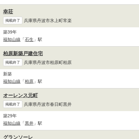
幸荘
兵庫県丹波市氷上町常楽
掲載終了
築39年
福知山線
「
石生
」駅
柏原新築戸建住宅
兵庫県丹波市柏原町柏原
掲載終了
新築
福知山線
「
柏原
」駅
オーレンス元町
兵庫県丹波市春日町黒井
掲載終了
築29年
福知山線
「
黒井
」駅
グランソーレ