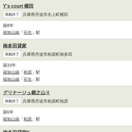
Y's court 横田
兵庫県丹波市氷上町横田
掲載終了
築8年
福知山線
「
石生
」駅
南多田貸家
兵庫県丹波市柏原町南多田
掲載終了
築33年
福知山線
「
柏原
」駅
福知山線
「
石生
」駅
グリナージュ郷之山Ⅱ
兵庫県丹波市柏原町柏原
掲載終了
築6年
福知山線
「
柏原
」駅