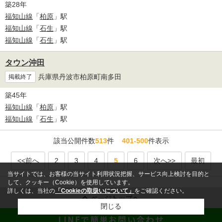
築28年
福知山線
「
柏原
」駅
福知山線
「
石生
」駅
福知山線
「
石生
」駅
タウン沖田
兵庫県丹波市柏原町南多田
掲載終了
築45年
福知山線
「
柏原
」駅
福知山線
「
石生
」駅
該当公開件数
513
件
401-500
件表示
<<前へ
2
3
4
5
6
次へ>>
最初
当サイトでは、お客様の当サイト利用状況把握、サービス向上検討を目的と
して、クッキー（Cookie）を使用しています。
詳しくは、当社の
「Cookieの取扱いについて」
をご確認ください。
ページトップへ
閉じる
LINEで簡単お問い合わせ