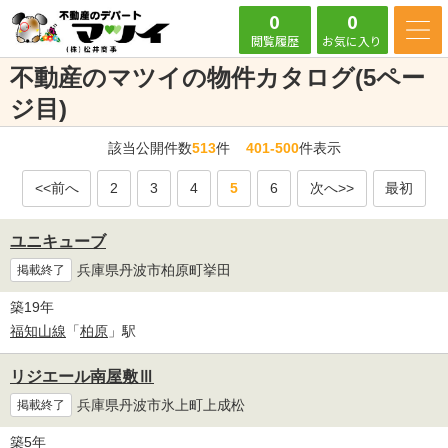
0
0
閲覧履歴
お気に入り
不動産のマツイの物件カタログ(5ペー
ジ目)
該当公開件数
513
件
401-500
件表示
<<前へ
2
3
4
5
6
次へ>>
最初
ユニキューブ
兵庫県丹波市柏原町挙田
掲載終了
築19年
福知山線
「
柏原
」駅
リジエール南屋敷Ⅲ
兵庫県丹波市氷上町上成松
掲載終了
築5年