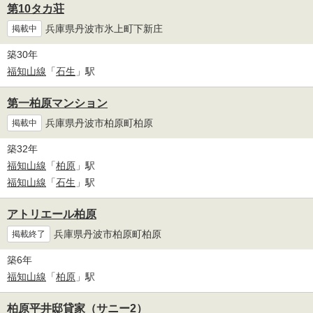
第10タカ荘
兵庫県丹波市氷上町下新庄
掲載中
築30年
福知山線
「
石生
」駅
第一柏原マンション
兵庫県丹波市柏原町柏原
掲載中
築32年
福知山線
「
柏原
」駅
福知山線
「
石生
」駅
アトリエール柏原
兵庫県丹波市柏原町柏原
掲載終了
築6年
福知山線
「
柏原
」駅
柏原平井邸貸家（サニー2）