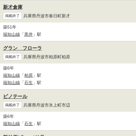
新才倉庫
兵庫県丹波市春日町新才
掲載終了
築51年
福知山線
「
黒井
」駅
グラン フローラ
兵庫県丹波市柏原町柏原
掲載終了
築6年
福知山線
「
柏原
」駅
福知山線
「
石生
」駅
ピノテール
兵庫県丹波市氷上町市辺
掲載終了
築6年
福知山線
「
石生
」駅