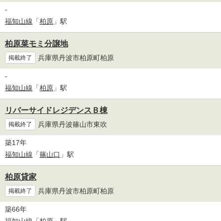
-
福知山線
「
柏原
」駅
柏原菜モミ分譲地
兵庫県丹波市柏原町柏原
掲載終了
-
福知山線
「
柏原
」駅
リバーサイドレジデンスＢ棟
兵庫県丹波篠山市東吹
掲載終了
築17年
福知山線
「
篠山口
」駅
柏原貸家
兵庫県丹波市柏原町柏原
掲載終了
築66年