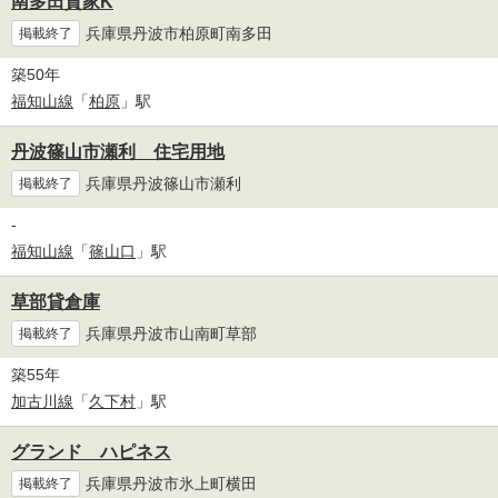
南多田貸家K
兵庫県丹波市柏原町南多田
掲載終了
築50年
福知山線
「
柏原
」駅
丹波篠山市瀬利 住宅用地
兵庫県丹波篠山市瀬利
掲載終了
-
福知山線
「
篠山口
」駅
草部貸倉庫
兵庫県丹波市山南町草部
掲載終了
築55年
加古川線
「
久下村
」駅
グランド ハピネス
兵庫県丹波市氷上町横田
掲載終了