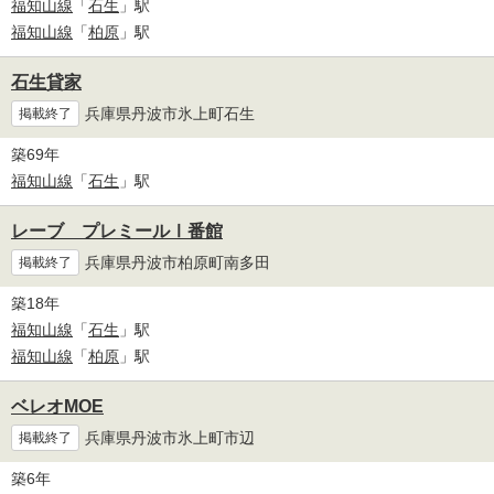
福知山線
「
石生
」駅
福知山線
「
柏原
」駅
石生貸家
兵庫県丹波市氷上町石生
掲載終了
築69年
福知山線
「
石生
」駅
レーブ プレミールⅠ番館
兵庫県丹波市柏原町南多田
掲載終了
築18年
福知山線
「
石生
」駅
福知山線
「
柏原
」駅
ベレオMOE
兵庫県丹波市氷上町市辺
掲載終了
築6年