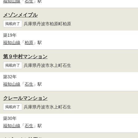
福知山線
「
石生
」駅
メゾンメイプル
兵庫県丹波市柏原町柏原
掲載終了
築19年
福知山線
「
柏原
」駅
第９中村マンション
兵庫県丹波市氷上町石生
掲載終了
築32年
福知山線
「
石生
」駅
クレールマンション
兵庫県丹波市氷上町石生
掲載終了
築30年
福知山線
「
石生
」駅