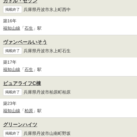
カトル・セゾン
兵庫県丹波市氷上町西中
掲載終了
築16年
福知山線
「
石生
」駅
ヴァンベールいそう
兵庫県丹波市氷上町石生
掲載終了
築17年
福知山線
「
石生
」駅
ピュアライフC棟
兵庫県丹波市柏原町柏原
掲載終了
築23年
福知山線
「
柏原
」駅
グリーンハイツ
兵庫県丹波市山南町野坂
掲載終了