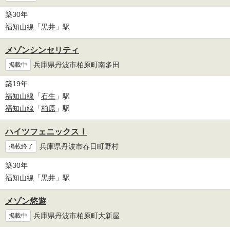
築30年
福知山線
「
黒井
」駅
メゾンシンセリティ
兵庫県丹波市柏原町南多田
掲載中
築19年
福知山線
「
石生
」駅
福知山線
「
柏原
」駅
ハイツフェニックスⅠ
兵庫県丹波市春日町野村
掲載終了
築30年
福知山線
「
黒井
」駅
メゾン悠遊
兵庫県丹波市柏原町大新屋
掲載中