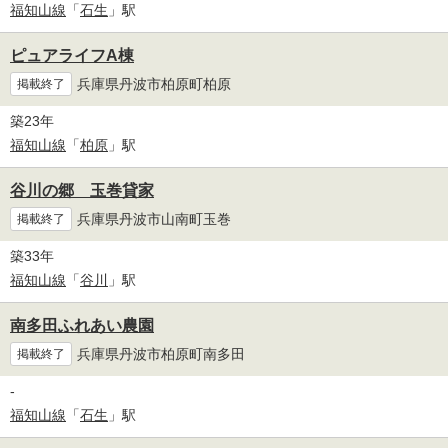
福知山線
「
石生
」駅
ピュアライフA棟
兵庫県丹波市柏原町柏原
掲載終了
築23年
福知山線
「
柏原
」駅
谷川の郷 玉巻貸家
兵庫県丹波市山南町玉巻
掲載終了
築33年
福知山線
「
谷川
」駅
南多田ふれあい農園
兵庫県丹波市柏原町南多田
掲載終了
-
福知山線
「
石生
」駅