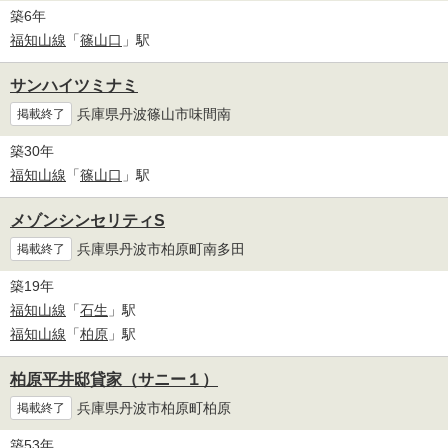
築6年
福知山線
「
篠山口
」駅
サンハイツミナミ
兵庫県丹波篠山市味間南
掲載終了
築30年
福知山線
「
篠山口
」駅
メゾンシンセリティS
兵庫県丹波市柏原町南多田
掲載終了
築19年
福知山線
「
石生
」駅
福知山線
「
柏原
」駅
柏原平井邸貸家（サニー１）
兵庫県丹波市柏原町柏原
掲載終了
築53年