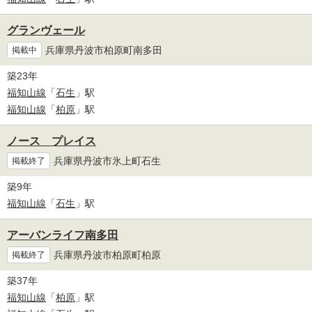
グランヴェール
兵庫県丹波市柏原町南多田
掲載中
築23年
福知山線
「
石生
」駅
福知山線
「
柏原
」駅
ノース プレイス
兵庫県丹波市氷上町石生
掲載終了
築9年
福知山線
「
石生
」駅
アーバンライフ南多田
兵庫県丹波市柏原町柏原
掲載終了
築37年
福知山線
「
柏原
」駅