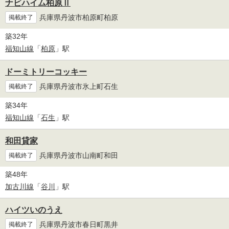
ナビハイム柏原Ⅱ
兵庫県丹波市柏原町柏原
掲載終了
築32年
福知山線
「
柏原
」駅
ドーミトリーコッキー
兵庫県丹波市氷上町石生
掲載終了
築34年
福知山線
「
石生
」駅
和田貸家
兵庫県丹波市山南町和田
掲載終了
築48年
加古川線
「
谷川
」駅
ハイツいのうえ
兵庫県丹波市春日町黒井
掲載終了