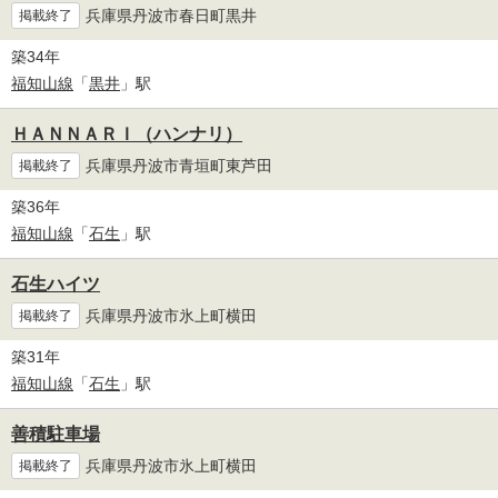
兵庫県丹波市春日町黒井
掲載終了
築34年
福知山線
「
黒井
」駅
ＨＡＮＮＡＲＩ（ハンナリ）
兵庫県丹波市青垣町東芦田
掲載終了
築36年
福知山線
「
石生
」駅
石生ハイツ
兵庫県丹波市氷上町横田
掲載終了
築31年
福知山線
「
石生
」駅
善積駐車場
兵庫県丹波市氷上町横田
掲載終了