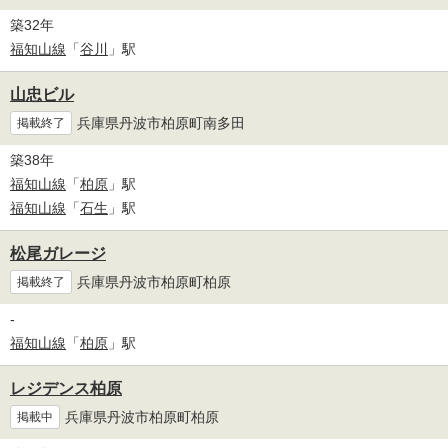
築32年
福知山線
「
谷川
」駅
山忠ビル
兵庫県丹波市柏原町南多田
掲載終了
築38年
福知山線
「
柏原
」駅
福知山線
「
石生
」駅
松尾ガレージ
兵庫県丹波市柏原町柏原
掲載終了
-
福知山線
「
柏原
」駅
レジデンス柏原
兵庫県丹波市柏原町柏原
掲載中