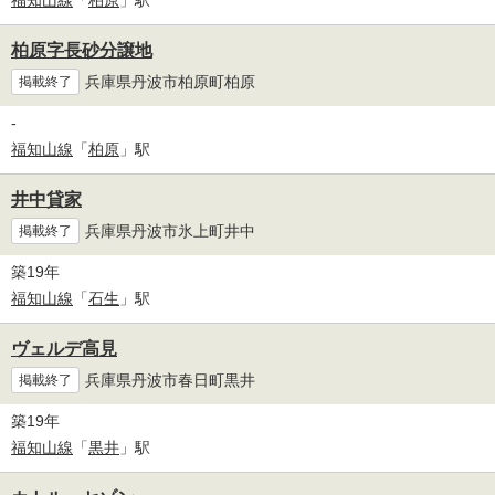
福知山線
「
柏原
」駅
柏原字長砂分譲地
兵庫県丹波市柏原町柏原
掲載終了
-
福知山線
「
柏原
」駅
井中貸家
兵庫県丹波市氷上町井中
掲載終了
築19年
福知山線
「
石生
」駅
ヴェルデ高見
兵庫県丹波市春日町黒井
掲載終了
築19年
福知山線
「
黒井
」駅