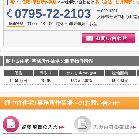
梶中古住宅+事務所作業場
へのお問い合わせは
株式会社 松井商事ま
0795-72-2103
〒669-3301
兵庫県丹波市柏原町南
09:00～18：00 定休日:年末年始・お盆
梶中古住宅+事務所作業場
の販売物件情報
価格
間取り
建物面積
建ぺい率/容積率
1,150万円
15DK
60%/ 200%
962.43㎡
梶中古住宅+事務所作業場
へのお問い合わせ