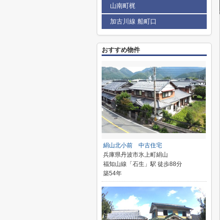
山南町梶
加古川線 船町口
おすすめ物件
絹山北小前 中古住宅
兵庫県丹波市氷上町絹山
福知山線「石生」駅 徒歩88分
築54年