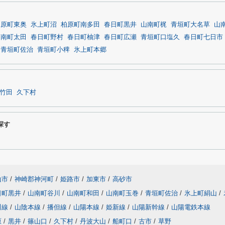
柏原町東奥
氷上町沼
柏原町南多田
春日町黒井
山南町梶
青垣町大名草
山
山南町太田
春日町野村
春日町柚津
春日町広瀬
青垣町口塩久
春日町七日市
青垣町佐治
青垣町小稗
氷上町本郷
竹田
久下村
探す
山市
/
神崎郡神河町
/
姫路市
/
加東市
/
高砂市
日町黒井
/
山南町谷川
/
山南町和田
/
山南町玉巻
/
青垣町佐治
/
氷上町絹山
/
川線
/
山陰本線
/
播但線
/
山陽本線
/
姫新線
/
山陽新幹線
/
山陽電鉄本線
原
/
黒井
/
篠山口
/
久下村
/
丹波大山
/
船町口
/
古市
/
草野