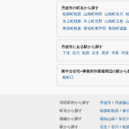
丹波市の町名から探す
柏原町柏原
山南町和田
山南町谷川
氷上町桟敷
氷上町北野
山南町玉巻
青垣町桧倉
青垣町東芦田
青垣町遠阪
丹波市にある駅から探す
下滝
谷川
柏原
石生
黒井
市島
丹波
梶中古住宅+事務所作業場周辺の駅から
船町口
市区町村から探す
丹波市
/
丹波篠
町名から探す
柏原町柏原
/
春
路線から探す
福知山線
/
加古
駅から探す
石生
/
谷川
/
柏