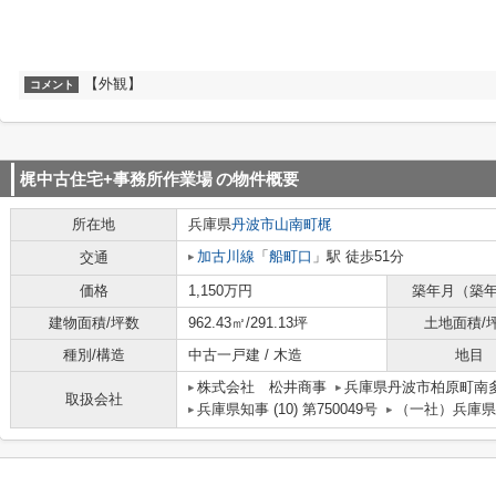
【外観】
コメント
梶中古住宅+事務所作業場
の物件概要
所在地
兵庫県
丹波市
山南町梶
加古川線
「
船町口
」駅 徒歩51分
交通
価格
1,150万円
築年月（築
建物面積/坪数
962.43㎡/291.13坪
土地面積/
種別/構造
中古一戸建 / 木造
地目
株式会社 松井商事
兵庫県丹波市柏原町南
取扱会社
兵庫県知事 (10) 第750049号
（一社）兵庫県