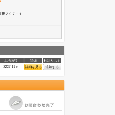
で
多田２０７－１
土地面積
詳細
検討リスト
2227.11㎡
詳細を見る
追加する