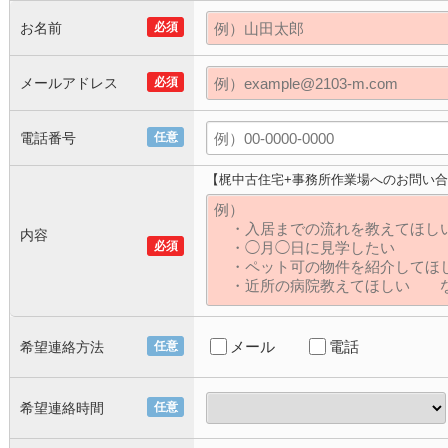
お名前
必須
メールアドレス
必須
電話番号
任意
【梶中古住宅+事務所作業場へのお問い
内容
必須
メール
電話
希望連絡方法
任意
希望連絡時間
任意