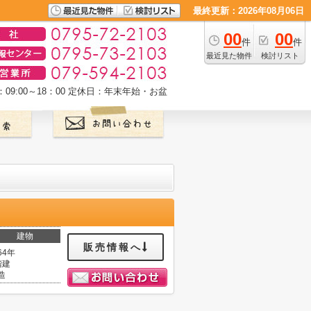
最終更新：2026年08月06日
00
00
件
件
最近見た物件
検討リスト
9:00～18：00
定休日：年末年始・お盆
建物
販売情報へ
64年
階建
造