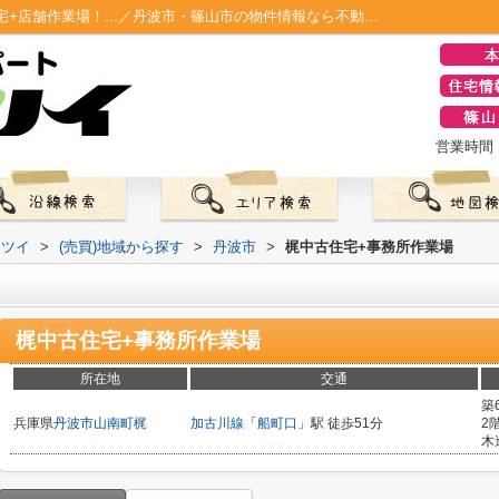
梶中古住宅+事務所作業場 山南町梶中古住宅+店舗作業場！...／丹波市・篠山市の物件情報なら不動産のマツイ
営業時間：0
マツイ
>
(売買)地域から探す
>
丹波市
>
梶中古住宅+事務所作業場
梶中古住宅+事務所作業場
所在地
交通
築
兵庫県
丹波市
山南町梶
加古川線
「
船町口
」駅 徒歩51分
2
木