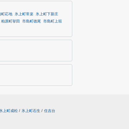
南町応地
氷上町常楽
氷上町下新庄
柏原町挙田
市島町徳尾
市島町上垣
氷上町成松
/
氷上町石生
/
住吉台