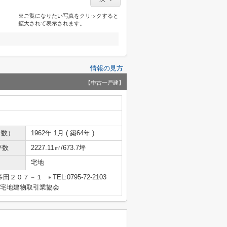
※ご覧になりたい写真をクリックすると
拡大されて表示されます。
情報の見方
【中古一戸建】
年数）
1962年 1月 ( 築64年 )
坪数
2227.11㎡/673.7坪
宅地
多田２０７－１
TEL:0795-72-2103
宅地建物取引業協会