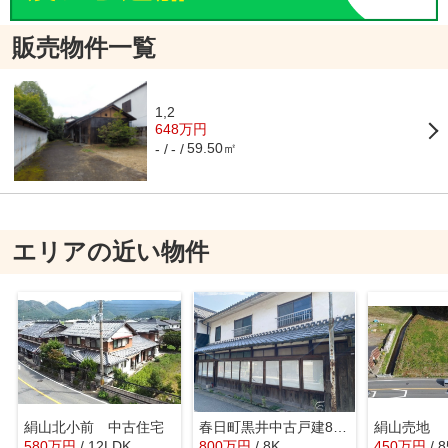
販売物件一覧
1,2
648万円
59.50㎡
-
-
エリアの近い物件
絹山北小前 中古住宅
春日町黒井中古戸建800万円
絹山売地
580
万
円
/ 12LDK
800
万
円
/ 8K
450
万
円
/ 