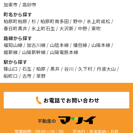
加東市
/
高砂市
町名から探す
柏原町柏原
/
杉
/
柏原町南多田
/
野中
/
氷上町成松
/
春日町黒井
/
氷上町石生
/
大沢新
/
中野
/
東吹
路線から探す
福知山線
/
加古川線
/
山陰本線
/
播但線
/
山陽本線
/
姫新線
/
山陽新幹線
/
山陽電鉄本線
駅から探す
篠山口
/
石生
/
柏原
/
黒井
/
谷川
/
久下村
/
丹波大山
/
船町口
/
古市
/
草野
お電話でお問い合わせ
営業時間：09:00～18：00
定休日：年末年始・お盆