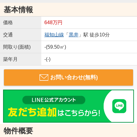
基本情報
価格
648万円
交通
福知山線
「
黒井
」駅 徒歩10分
間取り(面積)
-(59.50㎡)
築年月
-(-)
お問い合わせ(無料)
物件概要