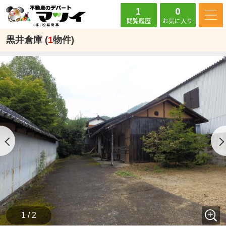
1
0
閲覧履歴
お気に入り
黒井倉庫 (
1
物件)
1 / 2