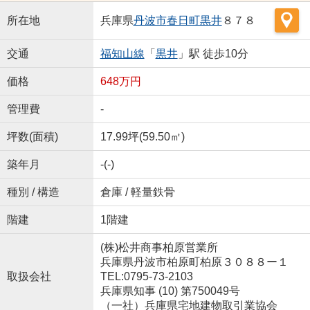
所在地
兵庫県
丹波市
春日町黒井
８７８
交通
福知山線
「
黒井
」駅 徒歩10分
価格
648万円
管理費
-
坪数(面積)
17.99坪(59.50㎡)
築年月
-(-)
種別 / 構造
倉庫 / 軽量鉄骨
階建
1階建
(株)松井商事柏原営業所
兵庫県丹波市柏原町柏原３０８８ー１
取扱会社
TEL:0795-73-2103
兵庫県知事 (10) 第750049号
（一社）兵庫県宅地建物取引業協会