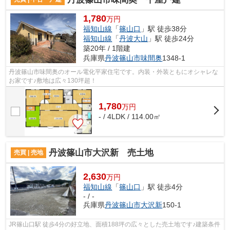
1,780
万円
福知山線
「
篠山口
」駅 徒歩38分
福知山線
「
丹波大山
」駅 徒歩24分
築20年 / 1階建
兵庫県
丹波篠山市
味間奥
1348-1
丹波篠山市味間奥のオール電化平家住宅です。内装・外装ともにオシャレな
お家です♪敷地は広々130坪超！
1,780
万
円
- / 4LDK / 114.00㎡
丹波篠山市大沢新 売土地
売買 | 売地
2,630
万円
福知山線
「
篠山口
」駅 徒歩4分
- / -
兵庫県
丹波篠山市
大沢新
150-1
JR篠山口駅 徒歩4分の好立地、面積188坪の広々とした売土地です♪建築条件