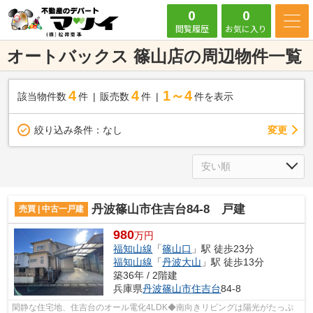
0
0
閲覧履歴
お気に入り
オートバックス 篠山店の周辺物件一覧
4
4
1～4
該当物件数
件
販売数
件
件を表示
変更
絞り込み条件：
なし
丹波篠山市住吉台84-8 戸建
売買 | 中古一戸建
980
万円
福知山線
「
篠山口
」駅 徒歩23分
福知山線
「
丹波大山
」駅 徒歩13分
築36年 / 2階建
兵庫県
丹波篠山市
住吉台
84-8
閑静な住宅地、住吉台のオール電化4LDK◆南向きリビングは陽光がたっぷ