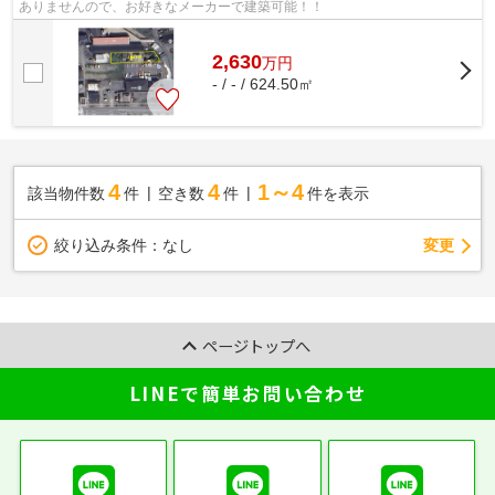
ありませんので、お好きなメーカーで建築可能！！
2,630
万
円
- / - / 624.50㎡
4
4
1～4
該当物件数
件
空き数
件
件を表示
変更
絞り込み条件：
なし
ページトップへ
LINEで簡単お問い合わせ