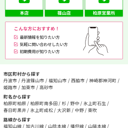
こんな方におすすめ！
最新情報を知りたい方
気軽に問い合わせしたい方
初期費用が知りたい方
市区町村から探す
丹波市
/
丹波篠山市
/
福知山市
/
西脇市
/
神崎郡神河町
/
姫路市
/
加東市
/
高砂市
町名から探す
柏原町柏原
/
柏原町南多田
/
杉
/
野中
/
氷上町石生
/
春日町黒井
/
氷上町成松
/
大沢新
/
中野
/
東吹
路線から探す
福知山線
/
加古川線
/
山陰本線
/
播但線
/
山陽本線
/