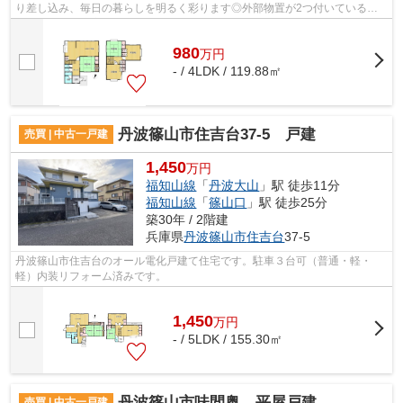
り差し込み、毎日の暮らしを明るく彩ります◎外部物置が2つ付いているた
め、収納力も充実しています。学校も近く子...
980
万
円
- / 4LDK / 119.88㎡
丹波篠山市住吉台37-5 戸建
売買 | 中古一戸建
1,450
万円
福知山線
「
丹波大山
」駅 徒歩11分
福知山線
「
篠山口
」駅 徒歩25分
築30年 / 2階建
兵庫県
丹波篠山市
住吉台
37-5
丹波篠山市住吉台のオール電化戸建て住宅です。駐車３台可（普通・軽・
軽）内装リフォーム済みです。
1,450
万
円
- / 5LDK / 155.30㎡
丹波篠山市味間奥 平屋戸建
売買 | 中古一戸建