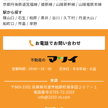
京都丹後鉄道宮福線
/
姫新線
/
山陽新幹線
/
山陽電鉄本線
駅から探す
篠山口
/
石生
/
柏原
/
黒井
/
谷川
/
久下村
/
丹波大山
/
船町口
/
市島
/
草野
お電話でお問い合わせ
営業時間：09:00～18：00
定休日：年末年始・お盆
本店
〒669-3301 兵庫県丹波市柏原町南多田２０７－１
電話番号:0795-72-2103
info@2103-m.com