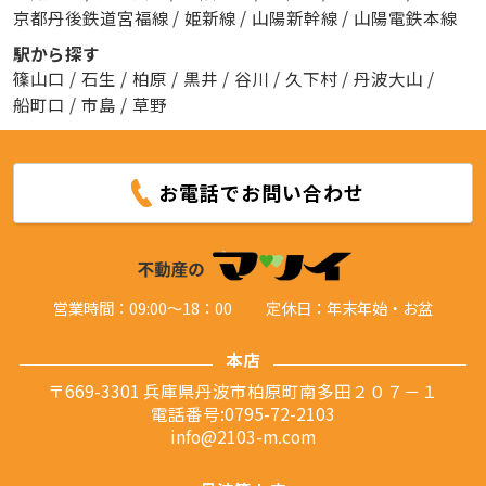
京都丹後鉄道宮福線
/
姫新線
/
山陽新幹線
/
山陽電鉄本線
駅から探す
篠山口
/
石生
/
柏原
/
黒井
/
谷川
/
久下村
/
丹波大山
/
船町口
/
市島
/
草野
お電話でお問い合わせ
営業時間：09:00～18：00
定休日：年末年始・お盆
本店
〒669-3301 兵庫県丹波市柏原町南多田２０７－１
電話番号:0795-72-2103
info@2103-m.com