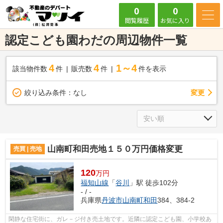
0
0
閲覧履歴
お気に入り
認定こども園わだの周辺物件一覧
4
4
1～4
該当物件数
件
販売数
件
件を表示
変更
絞り込み条件：
なし
山南町和田売地１５０万円価格変更
売買 | 売地
120
万円
福知山線
「
谷川
」駅 徒歩102分
- / -
兵庫県
丹波市
山南町和田
384、384-2
閑静な住宅街に、ガレ－ジ付き売土地です。近隣に認定こども園、小学校あ