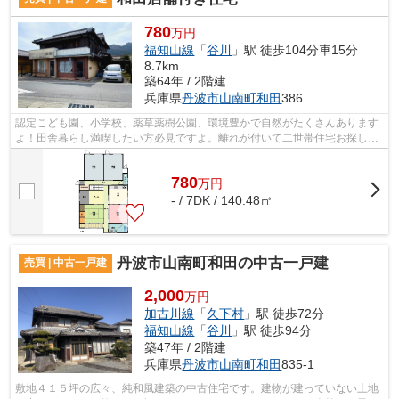
780
万円
福知山線
「
谷川
」駅 徒歩104分車15分
8.7km
築64年 / 2階建
兵庫県
丹波市
山南町和田
386
認定こども園、小学校、薬草薬樹公園、環境豊かで自然がたくさんあります
よ！田舎暮らし満喫したい方必見ですよ。離れが付いて二世帯住宅お探しの
方に最適です。家庭菜園できる畑付き...
780
万
円
- / 7DK / 140.48㎡
丹波市山南町和田の中古一戸建
売買 | 中古一戸建
2,000
万円
加古川線
「
久下村
」駅 徒歩72分
福知山線
「
谷川
」駅 徒歩94分
築47年 / 2階建
兵庫県
丹波市
山南町和田
835-1
敷地４１５坪の広々、純和風建築の中古住宅です。建物が建っていない土地