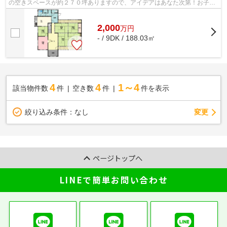
の空きスペースが約２７０坪ありますので、アイデアはあなた次第！お子さ
んの遊び場所、ドッグランも！
2,000
万
円
- / 9DK / 188.03㎡
4
4
1～4
該当物件数
件
空き数
件
件を表示
変更
絞り込み条件：
なし
ページトップへ
LINEで簡単お問い合わせ