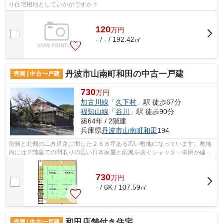
り住宅用地としていかがですか？
120
万
円
- / - / 192.42㎡
丹波市山南町和田の中古一戸建
売買 | 中古一戸建
730
万円
加古川線
「
久下村
」駅 徒歩67分
福知山線
「
谷川
」駅 徒歩90分
築64年 / 2階建
兵庫県
丹波市
山南町和田
194
南側と北側の二方道路に面した２８８坪ある広い敷地になっています。敷地
内には２階建ての間取りの広い日本家屋と雨風を凌ぐシャッター車庫が建っ
ており、家屋の外周辺には庭があり、...
730
万
円
- / 6K / 107.59㎡
和田店舗付き住宅
売買 | 中古一戸建