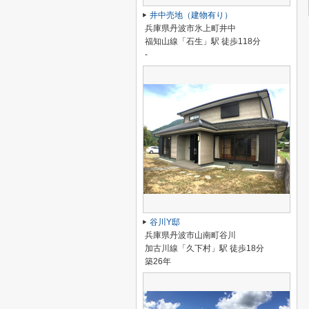
井中売地（建物有り）
兵庫県丹波市氷上町井中
福知山線「石生」駅 徒歩118分
-
谷川Y邸
兵庫県丹波市山南町谷川
加古川線「久下村」駅 徒歩18分
築26年