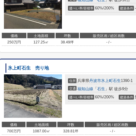
60%/200%
-
建ぺい率/容積率
建築条件
価格
土地面積
坪数
販売区画 / 総区画数
250
万円
127.25㎡
38.49坪
- / -
氷上町石生 売り地
兵庫県
丹波市
氷上町石生
1390-1
住所
交通
福知山線
「
石生
」駅 徒歩9分
60%/200%
建ぺい率/容積率
建築条件
価格
土地面積
坪数
販売区画 / 総区画数
700
万円
1087.00㎡
328.81坪
- / -