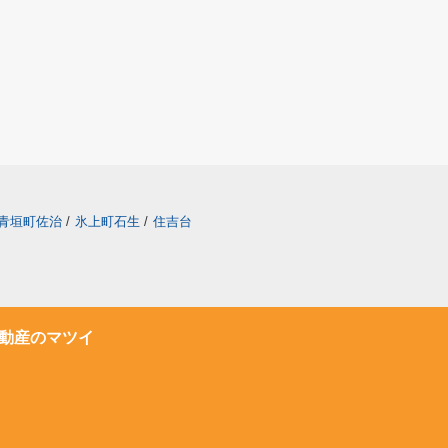
青垣町佐治
/
氷上町石生
/
住吉台
動産のマツイ