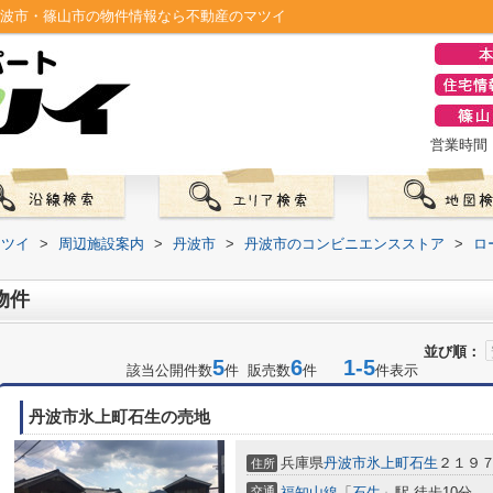
丹波市・篠山市の物件情報なら不動産のマツイ
営業時間：0
マツイ
>
周辺施設案内
>
丹波市
>
丹波市のコンビニエンスストア
>
ロ
物件
並び順：
5
6
1-5
該当公開件数
件 販売数
件
件表示
丹波市氷上町石生の売地
兵庫県
丹波市
氷上町石生
２１９
住所
交通
福知山線
「
石生
」駅 徒歩10分