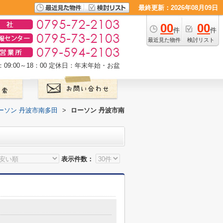
最終更新：2026年08月09日
00
00
件
件
最近見た物件
検討リスト
9:00～18：00
定休日：年末年始・お盆
ーソン 丹波市南多田
>
ローソン 丹波市南
表示件数：
７