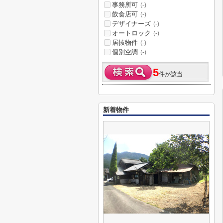
事務所可
(-)
飲食店可
(-)
デザイナーズ
(-)
オートロック
(-)
居抜物件
(-)
個別空調
(-)
5
件が該当
新着物件