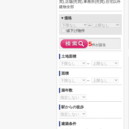
買),店舗(売買),事務所(売買),住宅以外
建物全部
▼価格
～
値下げ物件
5
件が該当
土地面積
～
面積
～
築年数
駅からの徒歩
建築条件