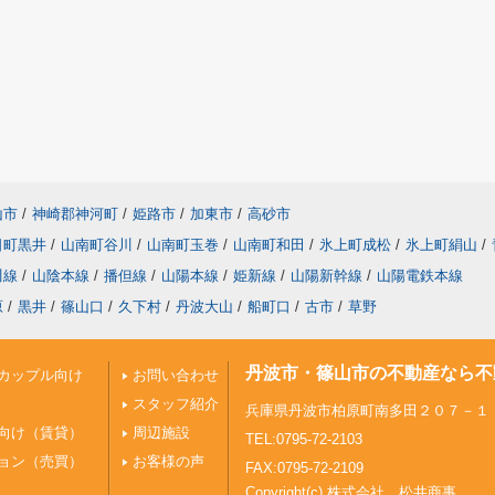
山市
/
神崎郡神河町
/
姫路市
/
加東市
/
高砂市
日町黒井
/
山南町谷川
/
山南町玉巻
/
山南町和田
/
氷上町成松
/
氷上町絹山
/
川線
/
山陰本線
/
播但線
/
山陽本線
/
姫新線
/
山陽新幹線
/
山陽電鉄本線
原
/
黒井
/
篠山口
/
久下村
/
丹波大山
/
船町口
/
古市
/
草野
丹波市・篠山市の不動産なら不
カップル向け
お問い合わせ
スタッフ紹介
兵庫県丹波市柏原町南多田２０７－１
向け（賃貸）
周辺施設
TEL:0795-72-2103
ョン（売買）
お客様の声
FAX:0795-72-2109
Copyright(c) 株式会社 松井商事