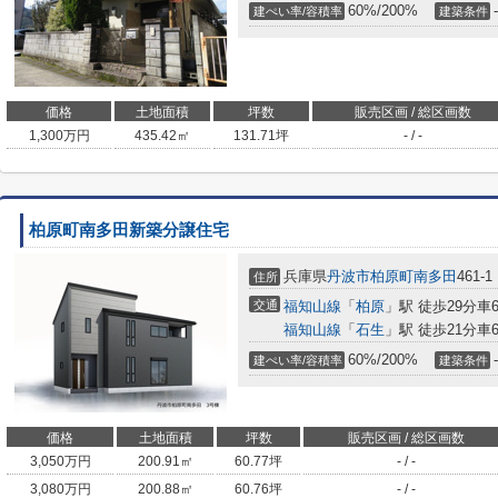
60%/200%
-
建ぺい率/容積率
建築条件
価格
土地面積
坪数
販売区画 / 総区画数
1,300
万円
435.42㎡
131.71坪
- / -
柏原町南多田新築分譲住宅
兵庫県
丹波市
柏原町南多田
461-1
住所
交通
福知山線
「
柏原
」駅 徒歩29分車6分
福知山線
「
石生
」駅 徒歩21分車6分
60%/200%
-
建ぺい率/容積率
建築条件
価格
土地面積
坪数
販売区画 / 総区画数
3,050
万円
200.91㎡
60.77坪
- / -
3,080
万円
200.88㎡
60.76坪
- / -