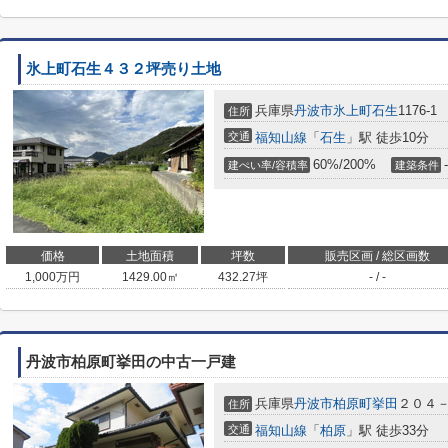
氷上町石生４３２坪売り土地
兵庫県
丹波市
氷上町石生
1176-1
住所
交通
福知山線
「
石生
」駅 徒歩10分
60%/200%
-
建ぺい率/容積率
建築条件
価格
土地面積
坪数
販売区画 / 総区画数
1,000
万円
1429.00㎡
432.27坪
- / -
丹波市柏原町挙田の中古一戸建
兵庫県
丹波市
柏原町挙田
２０４
住所
交通
福知山線
「
柏原
」駅 徒歩33分