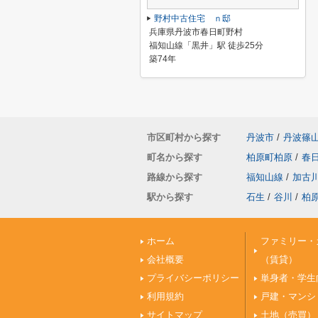
野村中古住宅 ｎ邸
兵庫県丹波市春日町野村
福知山線「黒井」駅 徒歩25分
築74年
市区町村から探す
丹波市
/
丹波篠
町名から探す
柏原町柏原
/
春
路線から探す
福知山線
/
加古
駅から探す
石生
/
谷川
/
柏
ホーム
ファミリー・
会社概要
（賃貸）
プライバシーポリシー
単身者・学生
利用規約
戸建・マンシ
サイトマップ
土地（売買）