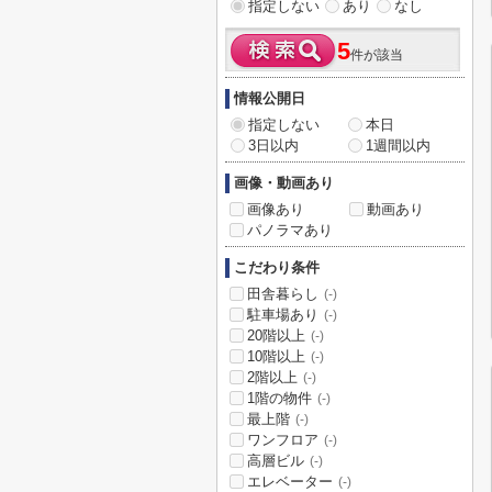
指定しない
あり
なし
5
件が該当
情報公開日
指定しない
本日
3日以内
1週間以内
画像・動画あり
画像あり
動画あり
パノラマあり
こだわり条件
田舎暮らし
(-)
駐車場あり
(-)
20階以上
(-)
10階以上
(-)
2階以上
(-)
1階の物件
(-)
最上階
(-)
ワンフロア
(-)
高層ビル
(-)
エレベーター
(-)