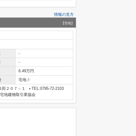
情報の見方
【売地】
数
-
積
-
6.49万円
勢
宅地 /-
多田２０７－１
TEL:0795-72-2103
宅地建物取引業協会