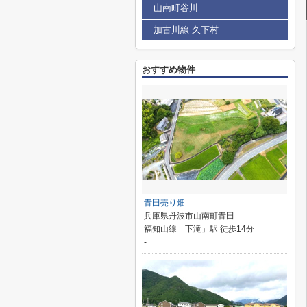
山南町谷川
加古川線 久下村
おすすめ物件
青田売り畑
兵庫県丹波市山南町青田
福知山線「下滝」駅 徒歩14分
-