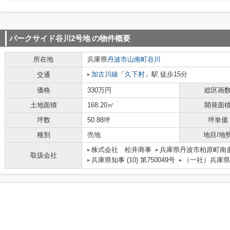
パークサイド谷川2号地
の物件概要
所在地
兵庫県
丹波市
山南町谷川
加古川線
「
久下村
」駅 徒歩15分
交通
価格
330万円
総区画
土地面積
168.20㎡
開発面
坪数
50.88坪
坪単価
種別
売地
地目/地
株式会社 松井商事
兵庫県丹波市柏原町南
取扱会社
兵庫県知事 (10) 第750049号
（一社）兵庫県