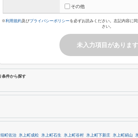
その他
※
利用規約
及び
プライバシーポリシー
を必ずお読みください。左記内容に同
さい。
未入力項目がありま
り条件から探す
青垣町佐治
氷上町成松
氷上町石生
氷上町谷村
氷上町下新庄
氷上町絹山