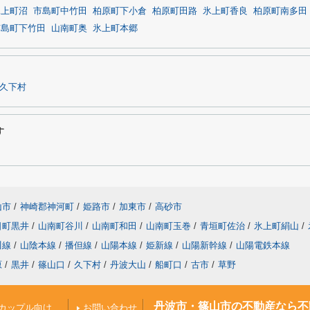
氷上町沼
市島町中竹田
柏原町下小倉
柏原町田路
氷上町香良
柏原町南多田
市島町下竹田
山南町奥
氷上町本郷
久下村
す
山市
/
神崎郡神河町
/
姫路市
/
加東市
/
高砂市
日町黒井
/
山南町谷川
/
山南町和田
/
山南町玉巻
/
青垣町佐治
/
氷上町絹山
/
川線
/
山陰本線
/
播但線
/
山陽本線
/
姫新線
/
山陽新幹線
/
山陽電鉄本線
原
/
黒井
/
篠山口
/
久下村
/
丹波大山
/
船町口
/
古市
/
草野
丹波市・篠山市の不動産なら不
カップル向け
お問い合わせ