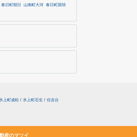
春日町朝日
山南町大河
春日町国領
氷上町成松
/
氷上町石生
/
住吉台
動産のマツイ