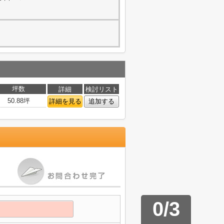
坪数
詳細
検討リスト
50.88坪
詳細を見る
追加する
0
/
3