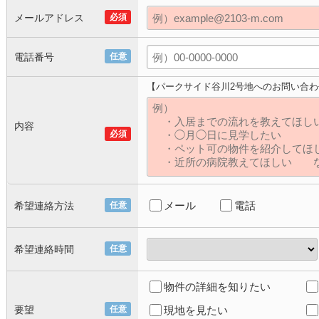
メールアドレス
必須
電話番号
任意
【パークサイド谷川2号地へのお問い合わ
内容
必須
メール
電話
希望連絡方法
任意
希望連絡時間
任意
物件の詳細を知りたい
要望
任意
現地を見たい