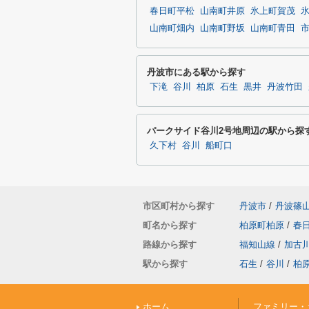
春日町平松
山南町井原
氷上町賀茂
山南町畑内
山南町野坂
山南町青田
丹波市にある駅から探す
下滝
谷川
柏原
石生
黒井
丹波竹田
パークサイド谷川2号地周辺の駅から探
久下村
谷川
船町口
市区町村から探す
丹波市
/
丹波篠
町名から探す
柏原町柏原
/
春
路線から探す
福知山線
/
加古
駅から探す
石生
/
谷川
/
柏
ホーム
ファミリー・