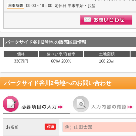
09:00～18：00 定休日:年末年始・お盆
パークサイド谷川2号地
の販売区画情報
価格
土地面積
建ぺい率/容積率
330万円
60%/ 200%
168.20㎡
パークサイド谷川2号地
へのお問い合わせ
お名前
必須