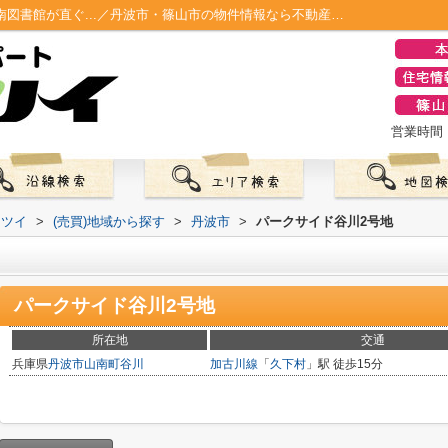
パークサイド谷川2号地 地域の交流の場山南図書館が直ぐ...／丹波市・篠山市の物件情報なら不動産のマツイ
営業時間：0
マツイ
>
(売買)地域から探す
>
丹波市
>
パークサイド谷川2号地
パークサイド谷川2号地
所在地
交通
兵庫県
丹波市
山南町谷川
加古川線
「
久下村
」駅 徒歩15分