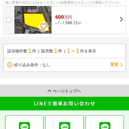
域に密着の当社にお任せください☆経験豊富なスタッフが適格にアドバイス
いたします(^o^)
600
万
円
- / - / 398.72㎡
1
1
1～1
該当物件数
件
販売数
件
件を表示
変更
絞り込み条件：
なし
ページトップへ
LINEで簡単お問い合わせ