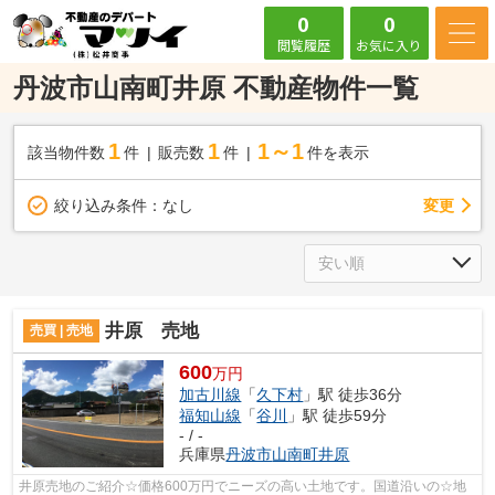
0
0
閲覧履歴
お気に入り
丹波市山南町井原 不動産物件一覧
1
1
1～1
該当物件数
件
販売数
件
件を表示
変更
絞り込み条件：
なし
井原 売地
売買 | 売地
600
万円
加古川線
「
久下村
」駅 徒歩36分
福知山線
「
谷川
」駅 徒歩59分
- / -
兵庫県
丹波市
山南町井原
井原売地のご紹介☆価格600万円でニーズの高い土地です。国道沿いの☆地