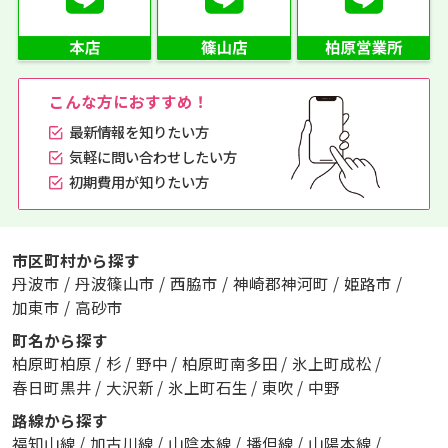
こんな方におすすめ！
最新情報を知りたい方
気軽に問い合わせしたい方
初期費用が知りたい方
市区町村から探す
丹波市
/
丹波篠山市
/
西脇市
/
神崎郡神河町
/
姫路市
/
加東市
/
高砂市
町名から探す
柏原町柏原
/
杉
/
野中
/
柏原町南多田
/
氷上町成松
/
春日町黒井
/
大沢新
/
氷上町石生
/
東吹
/
中野
路線から探す
福知山線
/
加古川線
/
山陰本線
/
播但線
/
山陽本線
/