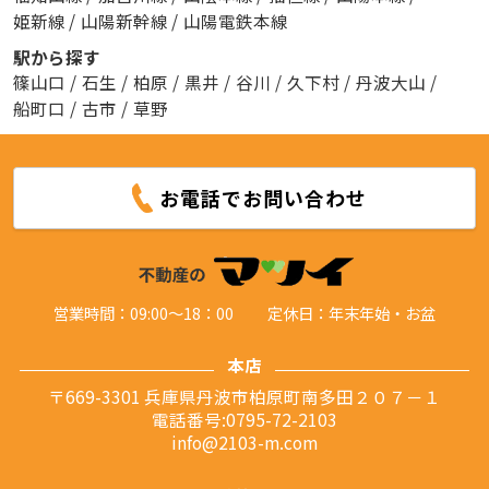
姫新線
/
山陽新幹線
/
山陽電鉄本線
駅から探す
篠山口
/
石生
/
柏原
/
黒井
/
谷川
/
久下村
/
丹波大山
/
船町口
/
古市
/
草野
お電話でお問い合わせ
営業時間：09:00～18：00
定休日：年末年始・お盆
本店
〒669-3301 兵庫県丹波市柏原町南多田２０７－１
電話番号:0795-72-2103
info@2103-m.com